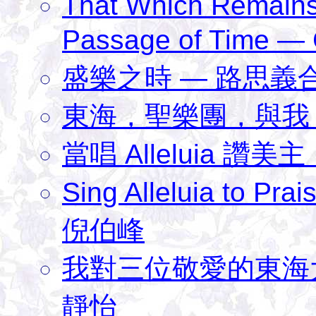
That Which Remains
Passage of Time —
盛樂之時 — 路思義
東海，聖樂團，與我 
當唱 Alleluia 讚美
Sing Alleluia to Pra
倪伯峰
我對三位敬愛的東海
靜怡