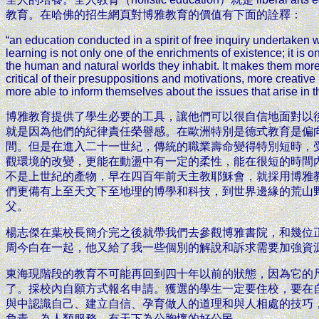
教育。在哈佛的招生網頁對博雅教育的價值有下面的詮釋：
“an education conducted in a spirit of free inquiry undertaken wi
learning is not only one of the enrichments of existence; it is 
the human and natural worlds they inhabit. It makes them more 
critical of their presuppositions and motivations, more creativ
more able to inform themselves about the issues that arise in the
博雅教育提供了學生必要的工具，讓他們可以很自信地面對以
就是因為他們的紀律責任榮譽感。在歐洲特別是德式教育是偏
間。但是在進入二十一世紀，傳統的職業壽命變得特別短時，
觀環境的改變，更能在動盪中有一定的柔性，能在很短的時間
不是上世紀的產物，早在四百年前天主教耶穌會，就採用博雅
們更備有上至天文下至地理的博學和科技，到世界邊緣的荒山
父。
楊志傑在葉校長簡介完之後就帶我們去參觀博雅書院，和幾位
周今白在一起，他又給了我一些個別的解說和訴求需要加強資
東海現階段的教育不可能再回到四十年以前的狀態，因為它的
了。採校內自願方式報名申請。獲選的學生一定要住校，要在
與中認識自己、建立自信、孕育做人的道理和與人相處的技巧
負責、為人類服務、有天下為公胸懷的好公民。