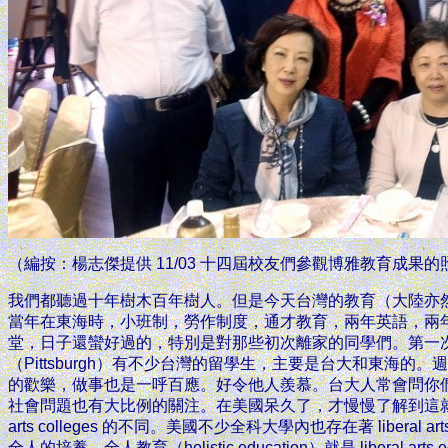
（編按：楊志傑提供 11/03 十四屆校友們參觀博雅教育成果的
我們都聽過十年樹木百年樹人。但是今天台灣的教育（大陸亦
當年在東海時，小班制，勞作制度，通才教育，兩年英語，兩
堂，日子還蠻好過的，特別是對那些初次離家的同學們。第一
（Pittsburgh）有不少台灣的留學生，主要是台大和東海
的歡樂，做事也是一呼百應。好令他人羨慕。台大人常會問你
社會問題也有大比例的關注。在美國呆久了，才慢慢了解到這就是 liberal art
arts colleges 的不同。美國不少全科大學內也存在著 liber
全人的培養。全人教育（holistic education）就是 liberal art