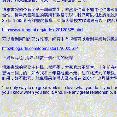
博雅書院如今有了第一屆畢業生，雖然我們還不知道他們未來的表
然性。從畢業書院生的演講和致辭表現，我們可以很欣慰地說博雅書
25 日 1283 期有詳盡的報導，東海大學校友聯絡網有以下的鏈
http://www.tunghai.org/index-20120625.html
可以看到周刊的部分報導。網頁中有視頻可以看到畢業時的致辭
http://blog.udn.com/topmaster17/6025614
上網搜尋也可以找到數千個不同的報導。
博雅書院的學務主任楊志傑同學，大家應該不陌生。十年前在拉斯維
想留三個月的，如今我看三年都趕他不走。他在此找到了最愛
結果，好不歡喜。就像蘋果創辦人喬布斯在 2004 年史丹佛
“the only way to do great work is to love what you do. If you have
you'll know when you find it. And, like any great relationship, it 