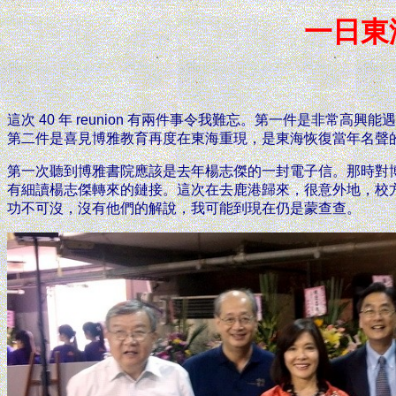
一日東
這次 40 年 reunion 有兩件事令我難忘。第一件是非
第二件是喜見博雅教育再度在東海重現，是東海恢復當年名聲
第一次聽到博雅書院應該是去年楊志傑的一封電子信。那時對
有細讀楊志傑轉來的鏈接。這次在去鹿港歸來，很意外地，校
功不可沒，沒有他們的解說，我可能到現在仍是蒙查查。